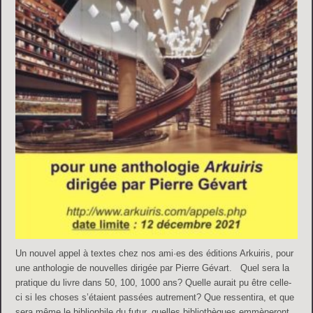
Un nouvel appel à textes chez nos ami·es des éditions Arkuiris, pour
une anthologie de nouvelles dirigée par Pierre Gévart. Quel sera la
pratique du livre dans 50, 100, 1000 ans? Quelle aurait pu être celle-
ci si les choses s’étaient passées autrement? Que ressentira, et que
sera même le bibliophile du futur, quelles bibliothèques emmèneront