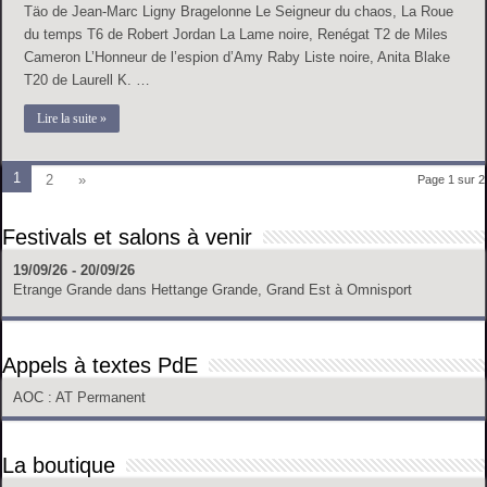
Täo de Jean-Marc Ligny Bragelonne Le Seigneur du chaos, La Roue
du temps T6 de Robert Jordan La Lame noire, Renégat T2 de Miles
Cameron L’Honneur de l’espion d’Amy Raby Liste noire, Anita Blake
T20 de Laurell K. …
Lire la suite »
1
2
»
Page 1 sur 2
Festivals et salons à venir
19/09/26 - 20/09/26
Etrange Grande
dans
Hettange Grande, Grand Est
à
Omnisport
Appels à textes PdE
AOC
: AT Permanent
La boutique